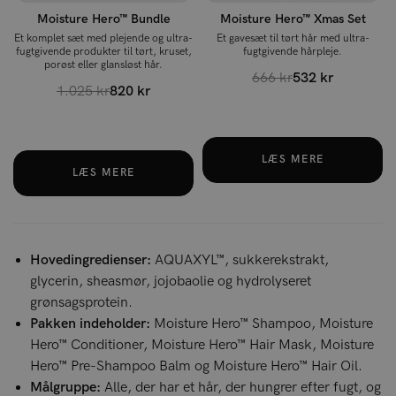
Moisture Hero™ Bundle
Moisture Hero™ Xmas Set
Et komplet sæt med plejende og ultra-
Et gavesæt til tørt hår med ultra-
fugtgivende produkter til tørt, kruset,
fugtgivende hårpleje.
porøst eller glansløst hår.
666 kr
532 kr
1.025 kr
820 kr
LÆS MERE
LÆS MERE
Hovedingredienser:
AQUAXYL™, sukkerekstrakt,
glycerin, sheasmør, jojobaolie og hydrolyseret
grønsagsprotein.
Pakken indeholder:
Moisture Hero™ Shampoo, Moisture
Hero™ Conditioner, Moisture Hero™ Hair Mask, Moisture
Hero™ Pre-Shampoo Balm og Moisture Hero™ Hair Oil.
Målgruppe:
Alle, der har et hår, der hungrer efter fugt, og