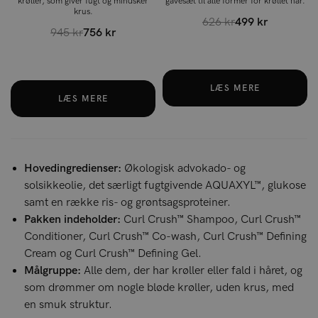
krøller, som giver fugt og mindsker
gavesæt til alle former for krøllet hår.
krus.
626 kr
499 kr
945 kr
756 kr
LÆS MERE
LÆS MERE
Hovedingredienser:
Økologisk advokado- og
solsikkeolie, det særligt fugtgivende AQUAXYL™, glukose
samt en række ris- og grøntsagsproteiner.
Pakken indeholder:
Curl Crush™ Shampoo, Curl Crush™
Conditioner, Curl Crush™ Co-wash, Curl Crush™ Defining
Cream og Curl Crush™ Defining Gel.
Målgruppe:
Alle dem, der har krøller eller fald i håret, og
som drømmer om nogle bløde krøller, uden krus, med
en smuk struktur.