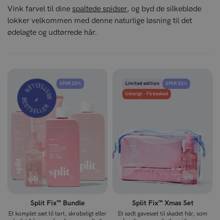
Vink farvel til dine
spaltede spidser
, og byd de silkebløde
lokker velkommen med denne naturlige løsning til det
ødelagte og udtørrede hår.
BESTSELLER
SPAR 20%
Limited edition
SPAR 52%
BESTSELLER
Udsolgt - Få besked
⚡️
Split Fix™ Bundle
Split Fix™ Xmas Set
Et komplet sæt til tørt, skrøbeligt eller
Et sødt gavesæt til skadet hår, som