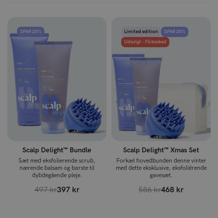
SPAR 20%
Limited edition
SPAR 20%
Udsolgt - Få besked
Scalp Delight™ Bundle
Scalp Delight™ Xmas Set
Sæt med eksfolierende scrub,
Forkæl hovedbunden denne vinter
nærende balsam og børste til
med dette eksklusive, eksfoliérende
dybdegående pleje.
gavesæt.
497 kr
397 kr
586 kr
468 kr