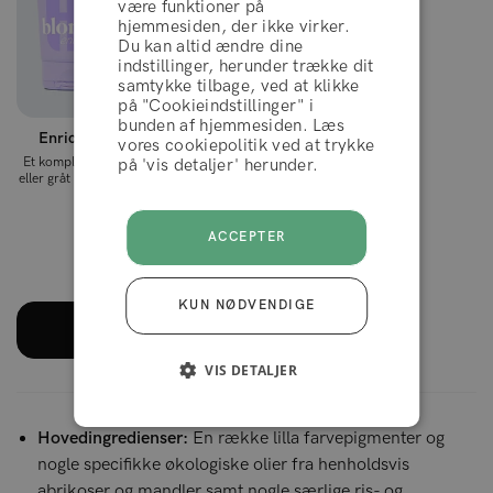
være funktioner på
hjemmesiden, der ikke virker.
Du kan altid ændre dine
AFVIS
indstillinger, herunder trække dit
samtykke tilbage, ved at klikke
på "Cookieindstillinger" i
bunden af hjemmesiden. Læs
Enriched Blonde™ Bundle
ACCEPTÉR
vores cookiepolitik ved at trykke
Et komplet sæt, der opfrisker blondt
på 'vis detaljer' herunder.
eller gråt hår ved at fjerne gule toner i
håret.
607 kr
485 kr
ACCEPTER
KUN NØDVENDIGE
LÆS MERE
VIS DETALJER
Hovedingredienser:
En række lilla farvepigmenter og
nogle specifikke økologiske olier fra henholdsvis
abrikoser og mandler samt nogle særlige ris- og