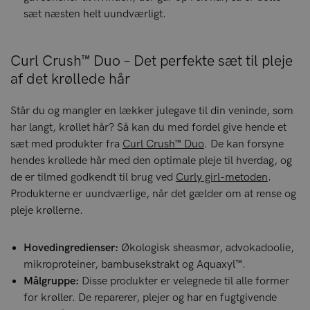
sæt næsten helt uundværligt.
Curl Crush™ Duo – Det perfekte sæt til pleje
af det krøllede hår
Står du og mangler en lækker julegave til din veninde, som
har langt, krøllet hår? Så kan du med fordel give hende et
sæt med produkter fra
Curl Crush™ Duo
. De kan forsyne
hendes krøllede hår med den optimale pleje til hverdag, og
de er tilmed godkendt til brug ved
Curly girl-metoden
.
Produkterne er uundværlige, når det gælder om at rense og
pleje krøllerne.
Hovedingredienser:
Økologisk sheasmør, advokadoolie,
mikroproteiner, bambusekstrakt og Aquaxyl™.
Målgruppe:
Disse produkter er velegnede til alle former
for krøller. De reparerer, plejer og har en fugtgivende