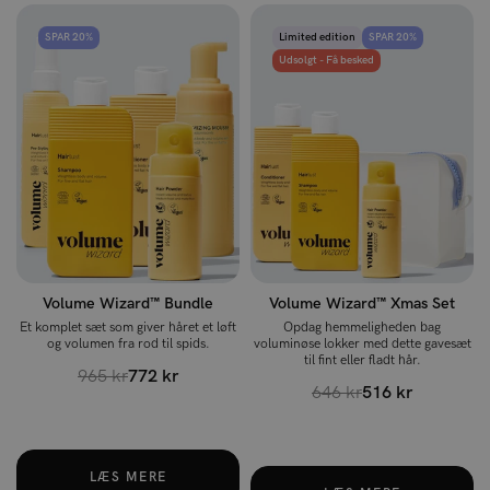
SPAR 20%
Limited edition
SPAR 20%
Udsolgt - Få besked
Volume Wizard™ Bundle
Volume Wizard™ Xmas Set
Et komplet sæt som giver håret et løft
Opdag hemmeligheden bag
og volumen fra rod til spids.
voluminøse lokker med dette gavesæt
til fint eller fladt hår.
965 kr
772 kr
646 kr
516 kr
LÆS MERE