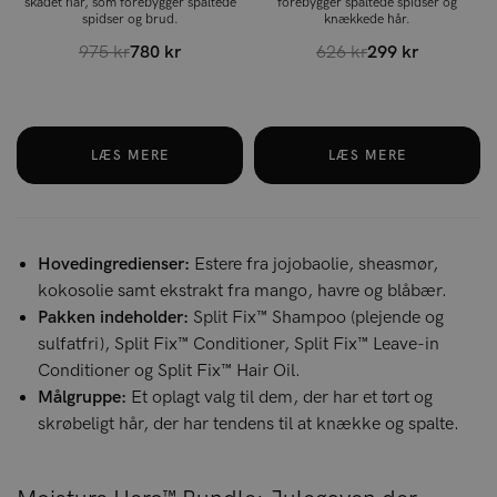
skadet hår, som forebygger spaltede
forebygger spaltede spidser og
spidser og brud.
knækkede hår.
975 kr
780 kr
626 kr
299 kr
LÆS MERE
LÆS MERE
Hovedingredienser:
Estere fra jojobaolie, sheasmør,
kokosolie samt ekstrakt fra mango, havre og blåbær.
Pakken indeholder:
Split Fix™ Shampoo (plejende og
sulfatfri), Split Fix™ Conditioner, Split Fix™ Leave-in
Conditioner og Split Fix™ Hair Oil.
Målgruppe:
Et oplagt valg til dem, der har et tørt og
skrøbeligt hår, der har tendens til at knække og spalte.