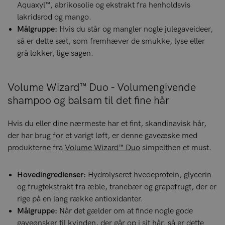
Aquaxyl™, abrikosolie og ekstrakt fra henholdsvis
lakridsrod og mango.
Målgruppe:
Hvis du står og mangler nogle julegaveideer,
så er dette sæt, som fremhæver de smukke, lyse eller
grå lokker, lige sagen.
Volume Wizard™ Duo - Volumengivende
shampoo og balsam til det fine hår
Hvis du eller dine nærmeste har et fint, skandinavisk hår,
der har brug for et varigt løft, er denne gaveæske med
produkterne fra
Volume Wizard™ Duo
simpelthen et must.
Hovedingredienser:
Hydrolyseret hvedeprotein, glycerin
og frugtekstrakt fra æble, tranebær og grapefrugt, der er
rige på en lang række antioxidanter.
Målgruppe:
Når det gælder om at finde nogle gode
gaveønsker til kvinden, der går op i sit hår, så er dette