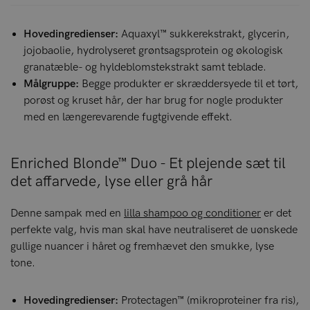
Hovedingredienser:
Aquaxyl™ sukkerekstrakt, glycerin,
jojobaolie, hydrolyseret grøntsagsprotein og økologisk
granatæble- og hyldeblomstekstrakt samt teblade.
Målgruppe:
Begge produkter er skræddersyede til et tørt,
porøst og kruset hår, der har brug for nogle produkter
med en længerevarende fugtgivende effekt.
Enriched Blonde™ Duo - Et plejende sæt til
det affarvede, lyse eller grå hår
Denne sampak med en
lilla shampoo og conditioner
er det
perfekte valg, hvis man skal have neutraliseret de uønskede
gullige nuancer i håret og fremhævet den smukke, lyse
tone.
Hovedingredienser:
Protectagen™ (mikroproteiner fra ris),