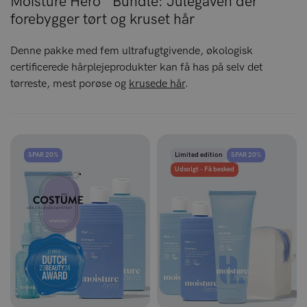
Moisture Hero™ Bundle: Julegaven der
forebygger tørt og kruset hår
Denne pakke med fem ultrafugtgivende, økologisk
certificerede hårplejeprodukter kan få has på selv det
tørreste, mest porøse og
krusede hår
.
SPAR 20%
Limited edition
SPAR 20%
Udsolgt - Få besked