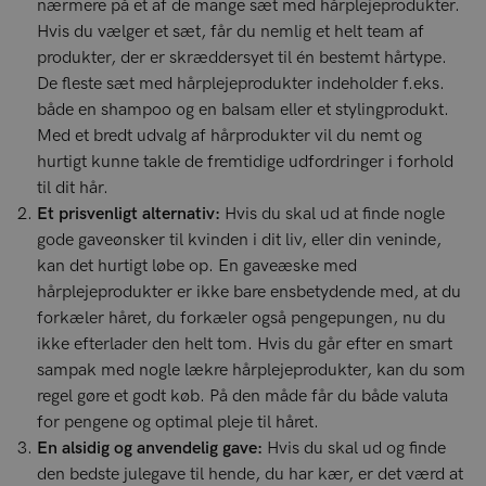
nærmere på et af de mange sæt med hårplejeprodukter.
Hvis du vælger et sæt, får du nemlig et helt team af
produkter, der er skræddersyet til én bestemt hårtype.
De fleste sæt med hårplejeprodukter indeholder f.eks.
både en shampoo og en balsam eller et stylingprodukt.
Med et bredt udvalg af hårprodukter vil du nemt og
hurtigt kunne takle de fremtidige udfordringer i forhold
til dit hår.
Et prisvenligt alternativ:
Hvis du skal ud at finde nogle
gode gaveønsker til kvinden i dit liv, eller din veninde,
kan det hurtigt løbe op. En gaveæske med
hårplejeprodukter er ikke bare ensbetydende med, at du
forkæler håret, du forkæler også pengepungen, nu du
ikke efterlader den helt tom. Hvis du går efter en smart
sampak med nogle lækre hårplejeprodukter, kan du som
regel gøre et godt køb. På den måde får du både valuta
for pengene og optimal pleje til håret.
En alsidig og anvendelig gave:
Hvis du skal ud og finde
den bedste julegave til hende, du har kær, er det værd at