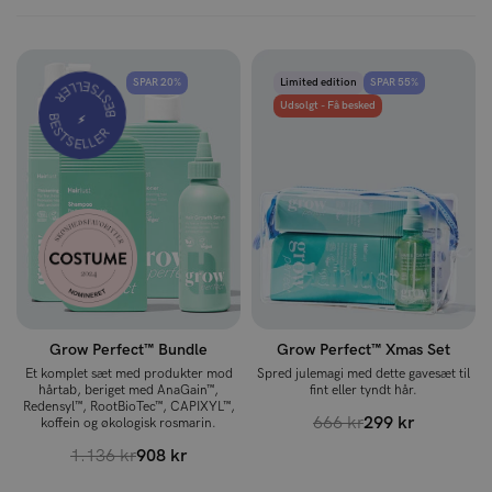
BESTSELLER
SPAR 20%
Limited edition
SPAR 55%
BESTSELLER
Udsolgt - Få besked
⚡️
Grow Perfect™ Bundle
Grow Perfect™ Xmas Set
Et komplet sæt med produkter mod
Spred julemagi med dette gavesæt til
hårtab, beriget med AnaGain™,
fint eller tyndt hår.
Redensyl™, RootBioTec™, CAPIXYL™,
666 kr
299 kr
koffein og økologisk rosmarin.
1.136 kr
908 kr