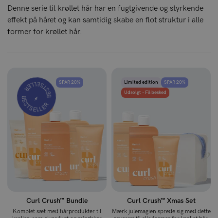
Denne serie til krøllet hår har en fugtgivende og styrkende
effekt på håret og kan samtidig skabe en flot struktur i alle
former for krøllet hår.
BESTSELLER
SPAR 20%
Limited edition
SPAR 20%
BESTSELLER
Udsolgt - Få besked
⚡️
Curl Crush™ Bundle
Curl Crush™ Xmas Set
Komplet sæt med hårprodukter til
Mærk julemagien sprede sig med dette