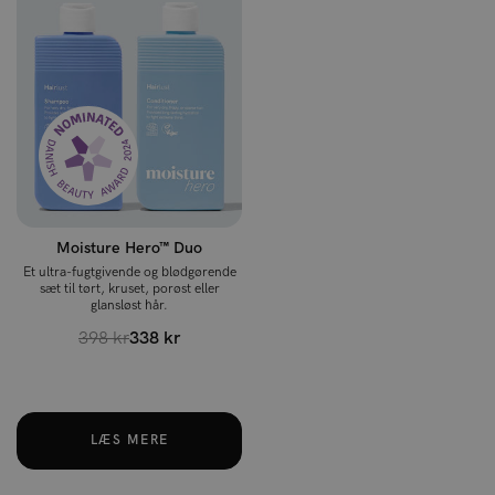
Moisture Hero™ Duo
Et ultra-fugtgivende og blødgørende
sæt til tørt, kruset, porøst eller
glansløst hår.
398 kr
338 kr
LÆS MERE