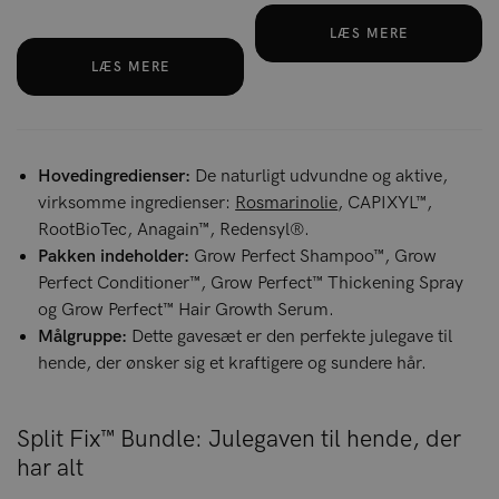
LÆS MERE
LÆS MERE
Hovedingredienser:
De naturligt udvundne og aktive,
virksomme ingredienser:
Rosmarinolie
, CAPIXYL™,
RootBioTec, Anagain™, Redensyl®.
Pakken indeholder:
Grow Perfect Shampoo™, Grow
Perfect Conditioner™, Grow Perfect™ Thickening Spray
og Grow Perfect™ Hair Growth Serum.
Målgruppe:
Dette gavesæt er den perfekte julegave til
hende, der ønsker sig et kraftigere og sundere hår.
Split Fix™ Bundle: Julegaven til hende, der
har alt