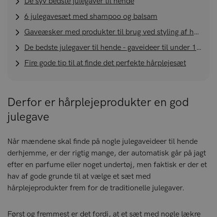
De syv bedste julegaver til hende
6 julegavesæt med shampoo og balsam
Gaveæsker med produkter til brug ved styling af håret
De bedste julegaver til hende - gaveideer til under 150 kroner
Fire gode tip til at finde det perfekte hårplejesæt
Derfor er hårplejeprodukter en god
julegave
Når mændene skal finde på nogle julegaveideer til hende
derhjemme, er der rigtig mange, der automatisk går på jagt
efter en parfume eller noget undertøj, men faktisk er der et
hav af gode grunde til at vælge et sæt med
hårplejeprodukter frem for de traditionelle julegaver.
Først og fremmest er det fordi, at et sæt med nogle lækre