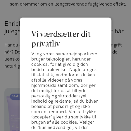
som drømmer om en længerevarende fugtgivende effekt.
Enriched Blonde™ Bundle: Den bedste
julegave til hende, der har lyst eller gråt hår
Vi værdsætter dit
privatliv
Har du eller en af dine nærmeste et lyst, affarvet eller
gråt
hår
? Dette lækre gavesæt er i stand til at neutralisere de
Vi og vores samarbejdspartnere
uønskede gullige nuancer i håret og forstærke hårets
bruger teknologier, herunder
cookies, for at give dig den
naturlige farve og glans.
bedste oplevelse. Nogle bruges
til statistik, andre for at du kan
afspille videoer på vores
hjemmeside samt dem, der gør
det muligt for os at tilbyde
personlig og skræddersyet
SPAR 20%
indhold og reklame, så du bliver
behandlet personligt og ikke
som en fremmed. Ved at trykke
’accepter’ giver du samtykke til
brugen af alle cookies. Vælger
handelsbetingelser
du ’kun nødvendige’, vil der