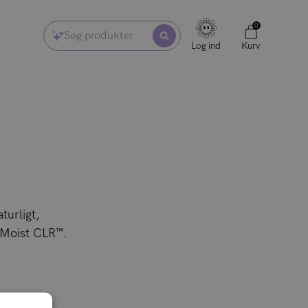
0
Søg produkter
Log ind
Kurv
turligt,
yMoist CLR™.