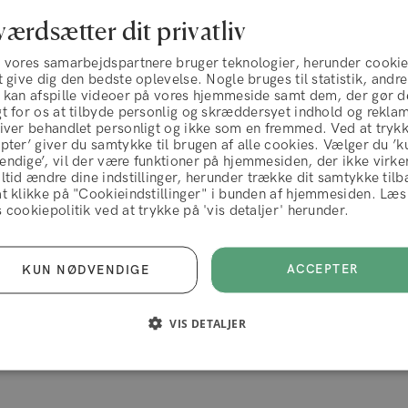
værdsætter dit privatliv
g vores samarbejdspartnere bruger teknologier, herunder cookie
Kundeservice
t give dig den bedste oplevelse. Nogle bruges til statistik, andre
u kan afspille videoer på vores hjemmeside samt dem, der gør d
t for os at tilbyde personlig og skræddersyet indhold og rekla
Om os
liver behandlet personligt og ikke som en fremmed. Ved at tryk
pter’ giver du samtykke til brugen af alle cookies. Vælger du ’k
Hair Talk
ndige’, vil der være funktioner på hjemmesiden, der ikke virke
ltid ændre dine indstillinger, herunder trække dit samtykke tilb
Ofte stillede spørgsmål (FAQ
t klikke på "Cookieindstillinger" i bunden af hjemmesiden. Læs
handelsbetingelser
 cookiepolitik ved at trykke på 'vis detaljer' herunder.
Levering
Kontakt os
AFVIS
ACCEPTÉR
ACCEPTER
KUN NØDVENDIGE
Håndter abonnement
VIS DETALJER