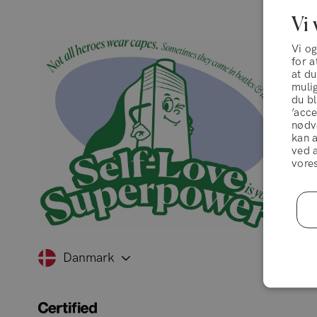
Vi 
Vi o
for a
at d
mulig
du b
’acce
nødve
kan a
ved a
vores
Danmark