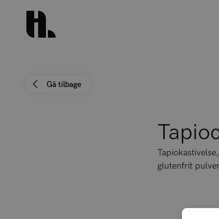
Gå tilbage
Tapioc
Tapiokastivelse
glutenfrit pulv