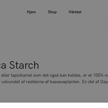
Hjem
Shop
Hårtest
a Starch
, eller tapiokamel som det også kan kaldes, er et 100% na
er udvundet af rødderne af kassavaplanten. En del af Da