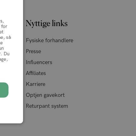
s,
Nyttige links
 for
et
me, så
Fysiske forhandlere
ke
un
Presse
r. Du
age,
)
Influencers
Affiliates
Karriere
Optjen gavekort
Returpant system